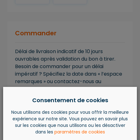
Commander
Délai de livraison indicatif de 10 jours
ouvrables après validation du bon à tirer.
Besoin de commander pour un délai
impératif ? Spécifiez la date dans « l’espace
remarques » ou contactez-nous au
+32.4.263.59.69.
Consentement de cookies
AJOUTER AU PANIER
Nous utilisons des cookies pour vous offrir la meilleure
expérience sur notre site. Vous pouvez en savoir plus
sur les cookies que nous utilisons ou les désactiver
dans les
paramètres de cookies