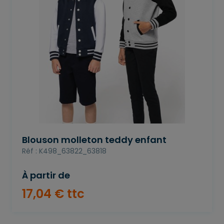
Blouson molleton teddy enfant
Réf : K498_63822_63818
À partir de
17
,
04
€
ttc