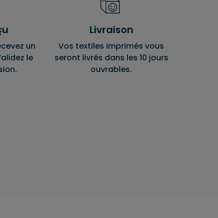
çu
Livraison
ecevez un
Vos textiles imprimés vous
alidez le
seront livrés dans les 10 jours
sion.
ouvrables.