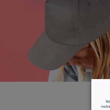
No
notre