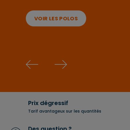
zone d'impression pour un résultat sur mes
VOIR LES POLOS
CHOISIR UN PRODUIT
Prix dégressif
Tarif avantageux sur les quantités
Des question ?