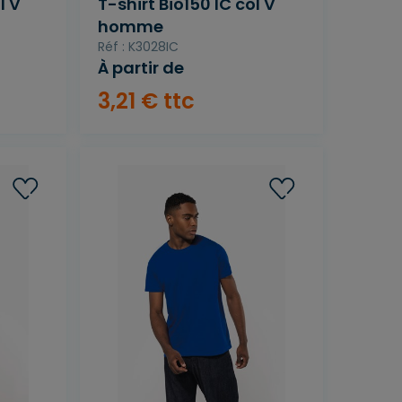
l V
T-shirt Bio150 IC col V
homme
Réf : K3028IC
À partir de
3
,
21
€
ttc