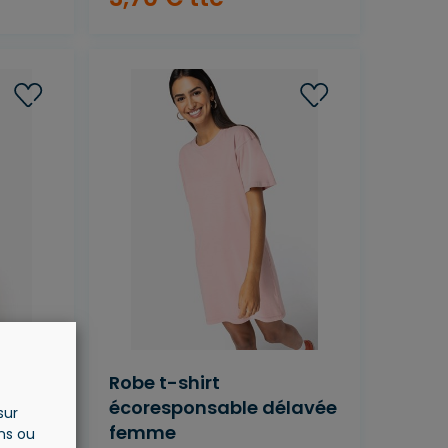
s
Robe t-shirt
écoresponsable délavée
sur
femme
ons ou