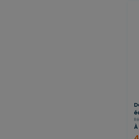
D
é
Ré
À
4