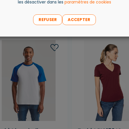
les désactiver dans les
paramètres de cookies
 partir de
À partir de
6
,
09
€
ttc
16
,
09
€
ttc
REFUSER
ACCEPTER