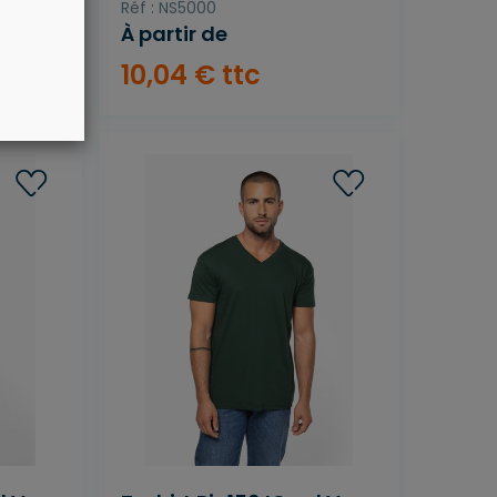
Réf : NS5000
À partir de
10
,
04
€
ttc