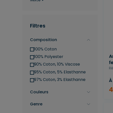
Filtres
Composition
100% Coton
A
100% Polyester
f
90% Coton, 10% Viscose
Ré
95% Coton, 5% Elasthanne
97% Coton, 3% Elasthanne
À
4
Couleurs
Genre