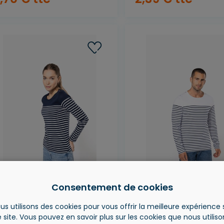
Consentement de cookies
arinière manches
Marinière manche
ongues femme
longues homme
us utilisons des cookies pour vous offrir la meilleure expérience 
f : K386
Réf : K366
 site. Vous pouvez en savoir plus sur les cookies que nous utilis