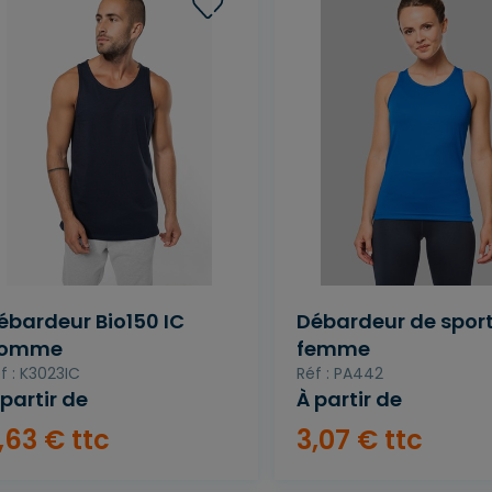
ébardeur Bio150 IC
Débardeur de spor
omme
femme
f : K3023IC
Réf : PA442
 partir de
À partir de
,
63
€
ttc
3
,
07
€
ttc