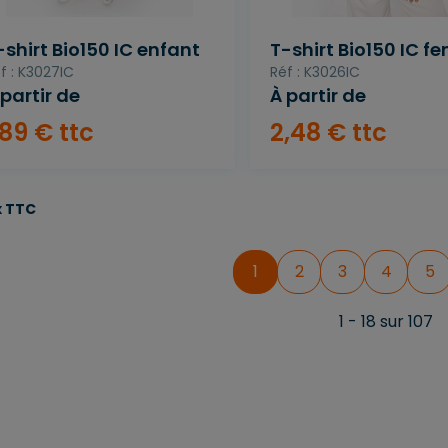
-shirt Bio150 IC enfant
T-shirt Bio150 IC 
f : K3027IC
Réf : K3026IC
 partir de
À partir de
89
€
ttc
2
,
48
€
ttc
x TTC
1
2
3
4
5
1 - 18 sur 107