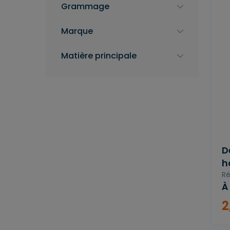
Grammage
Marque
Matière principale
D
h
Ré
À
2