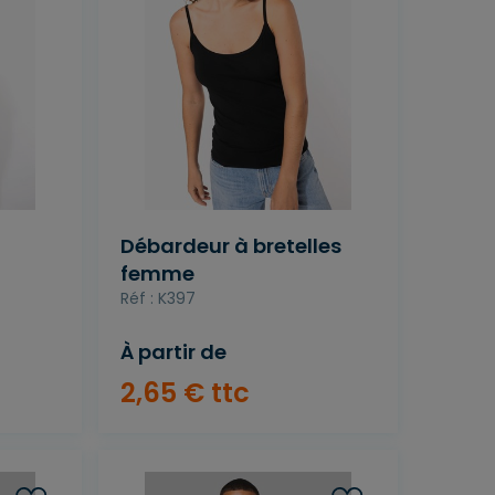
Débardeur à bretelles
femme
Réf : K397
À partir de
2
,
65
€
ttc