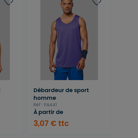
t
Débardeur de sport
homme
Réf : PA441
À partir de
3
,
07
€
ttc