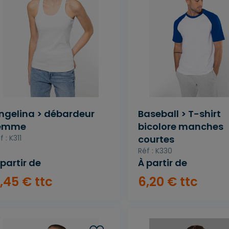
ngelina > débardeur
Baseball > T-shirt
emme
bicolore manches
f : K311
courtes
Réf : K330
 partir de
À partir de
,
45
€
ttc
6
,
20
€
ttc