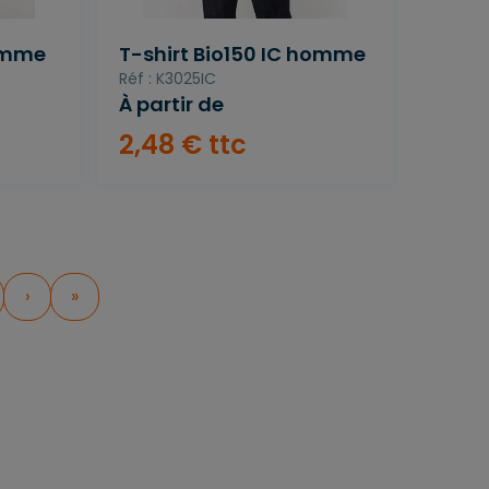
femme
T-shirt Bio150 IC homme
Réf : K3025IC
À partir de
2
,
48
€
ttc
›
»