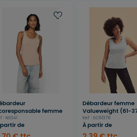
ébardeur
Débardeur femme
coresponsable femme
Valueweight (61-3
f : NS341
Réf : SC61376
 partir de
À partir de
,
70
€
ttc
2
,
39
€
ttc