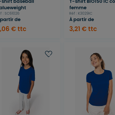
-shirt baseball
T-shirt BIO150 IC co
alueweight
femme
f : SC61026
Réf : K3029IC
 partir de
À partir de
,
06
€
ttc
3
,
21
€
ttc