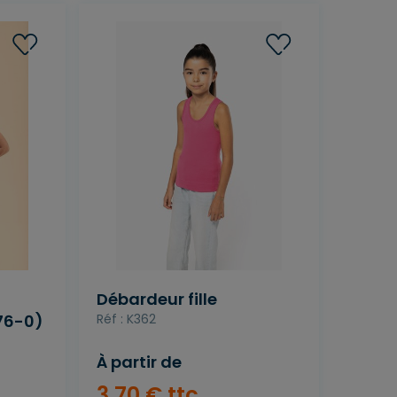
Débardeur fille
76-0)
Réf : K362
À partir de
3
,
70
€
ttc