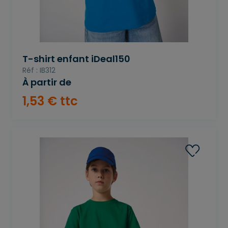
T-shirt enfant iDeal150
Réf : IB312
À partir de
1
,
53
€
ttc