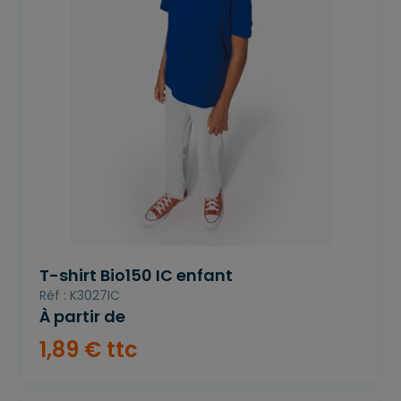
T-shirt Bio150 IC enfant
Réf : K3027IC
À partir de
1
,
89
€
ttc