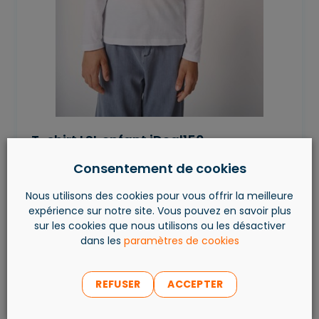
T-shirt LSL enfant iDeal150
Réf : IB314
Consentement de cookies
À partir de
2
,
66
€
ttc
Nous utilisons des cookies pour vous offrir la meilleure
expérience sur notre site. Vous pouvez en savoir plus
sur les cookies que nous utilisons ou les désactiver
dans les
paramètres de cookies
REFUSER
ACCEPTER