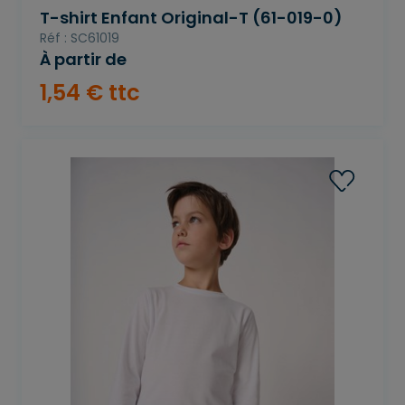
T-shirt Enfant Original-T (61-019-0)
Réf : SC61019
À partir de
1
,
54
€
ttc