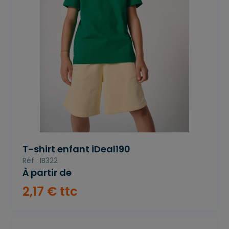
T-shirt enfant iDeal190
Réf : IB322
À partir de
2
,
17
€
ttc