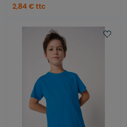
2
,
84
€
ttc