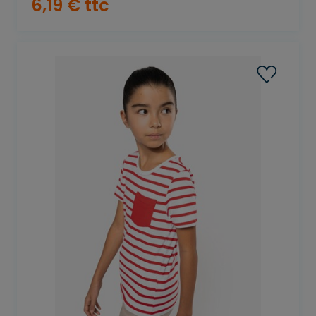
6
,
19
€
ttc