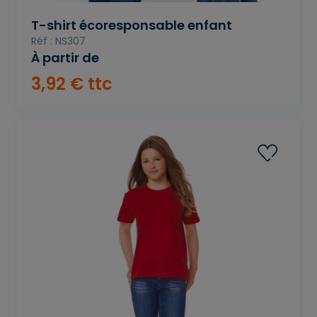
T-shirt écoresponsable enfant
Réf : NS307
À partir de
3
,
92
€
ttc