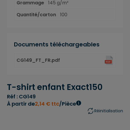
Grammage
145 g/m²
Quantité/carton
100
Documents téléchargeables
CG149_FT_FR.pdf
T-shirt enfant Exact150
Réf : CG149
À partir de
2
,
14
€
ttc
/Pièce
Réinitialisation