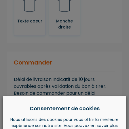
Texte coeur
Manche
droite
Commander
Délai de livraison indicatif de 10 jours
ouvrables après validation du bon à tirer.
Besoin de commander pour un délai
impératif ? Spécifiez la date dans « l’espace
remarques » ou contactez-nous au
Consentement de cookies
+32.4.263.59.69.
Nous utilisons des cookies pour vous offrir la meilleure
expérience sur notre site. Vous pouvez en savoir plus