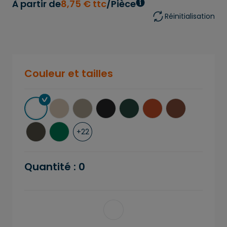
À partir de
8
,
75
€
ttc
/Pièce
Réinitialisation
Couleur et tailles
+
22
Quantité :
0