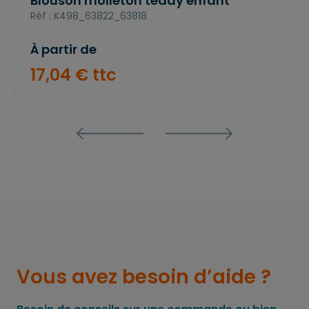
Blouson molleton teddy enfant
Réf : K498_63822_63818
À partir de
17
,
04
€
ttc
Vous avez besoin d’aide ?