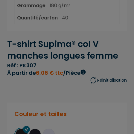
Grammage
180 g/m²
Quantité/carton
40
T-shirt Supima® col V
manches longues femme
Réf : PK307
À partir de
6
,
06
€
ttc
/Pièce
Réinitialisation
Couleur et tailles