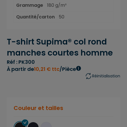
Grammage
180 g/m²
Quantité/carton
50
T-shirt Supima® col rond
manches courtes homme
Réf : PK300
À partir de
10
,
21
€
ttc
/Pièce
Réinitialisation
Couleur et tailles