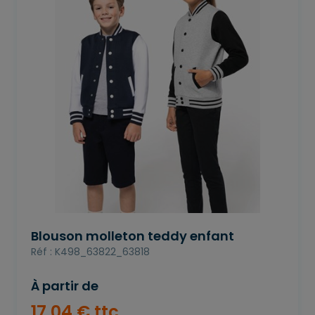
Blouson molleton teddy enfant
Réf : K498_63822_63818
À partir de
17
,
04
€
ttc