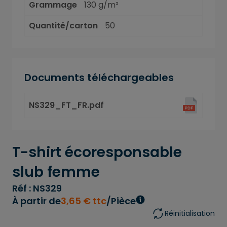
Grammage
130 g/m²
Quantité/carton
50
Documents téléchargeables
NS329_FT_FR.pdf
T-shirt écoresponsable
slub femme
Réf : NS329
À partir de
3
,
65
€
ttc
/Pièce
Réinitialisation