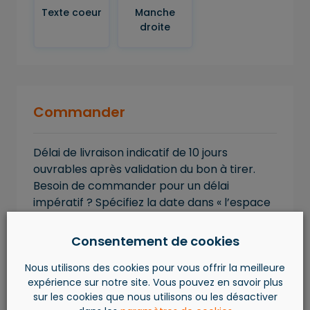
Texte coeur
Manche
droite
Commander
Délai de livraison indicatif de 10 jours
ouvrables après validation du bon à tirer.
Besoin de commander pour un délai
impératif ? Spécifiez la date dans « l’espace
remarques » ou contactez-nous au
+32.4.263.59.69.
Consentement de cookies
Nous utilisons des cookies pour vous offrir la meilleure
AJOUTER AU PANIER
expérience sur notre site. Vous pouvez en savoir plus
sur les cookies que nous utilisons ou les désactiver