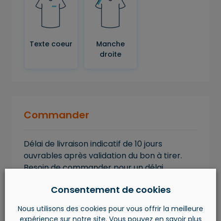
Texte coeur
Manche
droite
Commander
Délai de livraison indicatif de 10 jours
ouvrables après validation du bon à tirer.
Besoin de commander pour un délai
impératif ? Spécifiez la date dans « l’espace
Consentement de cookies
remarques » ou contactez-nous au
+32.4.263.59.69.
Nous utilisons des cookies pour vous offrir la meilleure
expérience sur notre site. Vous pouvez en savoir plus