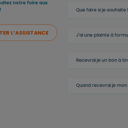
ultez notre foire aux
!
Que faire si je souhait
ER L’ASSISTANCE
J'ai une plainte à formu
Recevrai je un bon à 
Quand recevrai je mon 