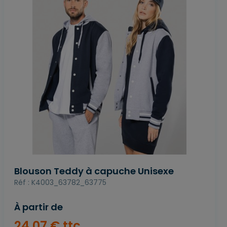
Blouson Teddy à capuche Unisexe
Réf : K4003_63782_63775
À partir de
24
,
07
€
ttc