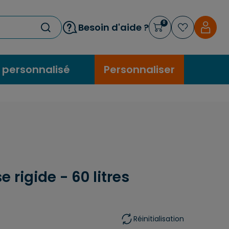
0
Besoin d'aide ?
 personnalisé
Personnaliser
 rigide - 60 litres
Réinitialisation