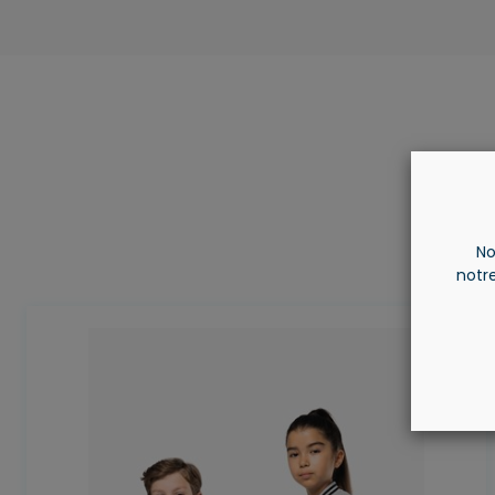
No
notre