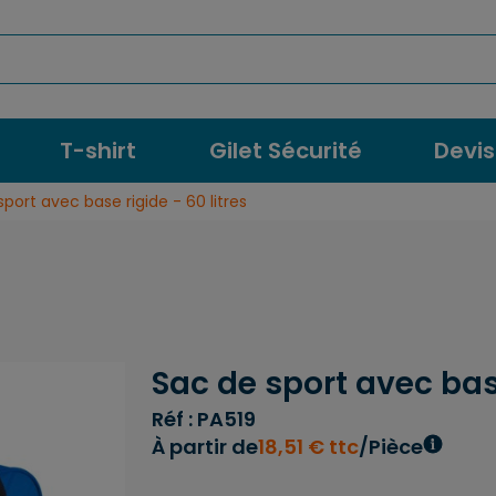
T-shirt
Gilet Sécurité
Devis
port avec base rigide - 60 litres
Sac de sport avec base
Réf : PA519
À partir de
18
,
51
€
ttc
/Pièce