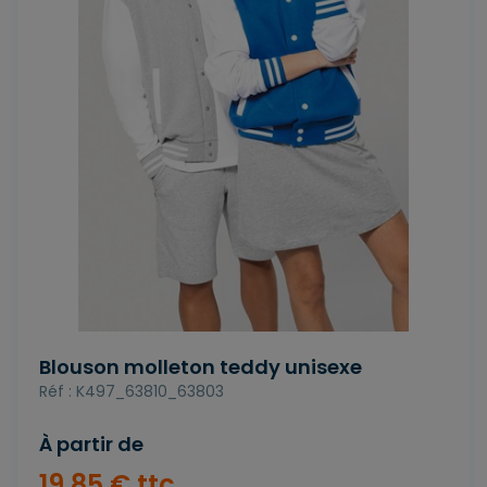
Blouson molleton teddy unisexe
Réf : K497_63810_63803
À partir de
19
,
85
€
ttc