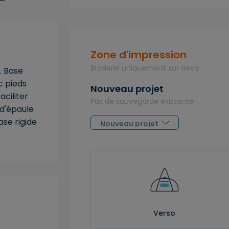
Zone d'impression
Broderie uniquement sur devis
. Base
c pieds
Nouveau projet
aciliter
Pas de sauvegarde existante
 d'épaule
ase rigide
Verso