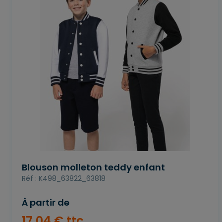
Blouson molleton teddy enfant
Réf : K498_63822_63818
À partir de
17
,
04
€
ttc