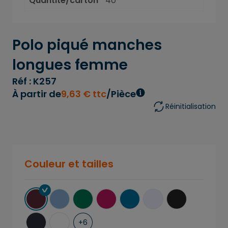
Quantité/carton
40
Polo piqué manches
longues femme
Réf : K257
À partir de
9
,
63
€
ttc
/Pièce
Réinitialisation
Couleur et tailles
+
6