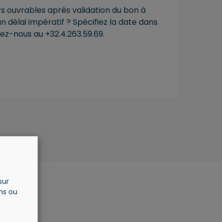
ours ouvrables après validation du bon à
 délai impératif ? Spécifiez la date dans
ez-nous au +32.4.263.59.69.
sur
ons ou