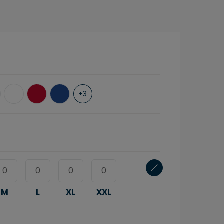
+
3
M
L
XL
XXL