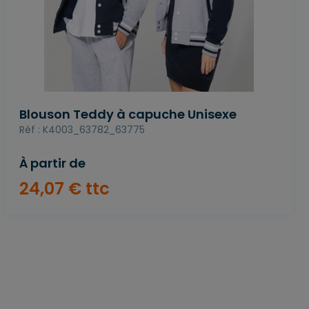
Blouson Teddy à capuche Unisexe
Réf : K4003_63782_63775
À partir de
24
,
07
€
ttc