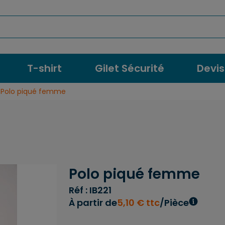
T-shirt
Gilet Sécurité
Devis
Polo piqué femme
Polo piqué femme
Réf : IB221
À partir de
5
,
10
€
ttc
/Pièce