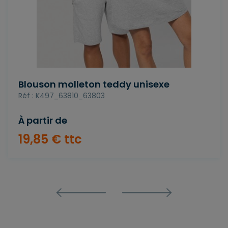
Blouson molleton teddy unisexe
Réf : K497_63810_63803
À partir de
19
,
85
€
ttc