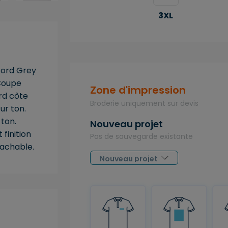
3XL
xford Grey
 Coupe
Zone d'impression
ord côte
Broderie uniquement sur devis
ur ton.
 ton.
Nouveau projet
finition
Pas de sauvegarde existante
tachable.