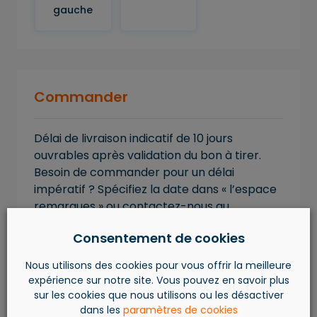
gauche
Commander
Délai de livraison indicatif de 10 jours
ouvrables après validation du bon à tirer.
Besoin de commander pour un délai
impératif ? Spécifiez la date dans « l’espace
remarques » ou contactez-nous au
+32.4.263.59.69.
Consentement de cookies
Nous utilisons des cookies pour vous offrir la meilleure
AJOUTER AU PANIER
expérience sur notre site. Vous pouvez en savoir plus
sur les cookies que nous utilisons ou les désactiver
dans les
paramètres de cookies