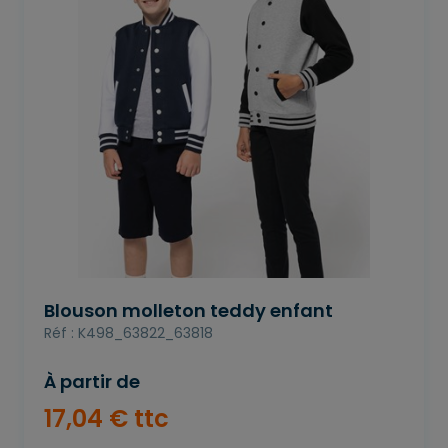
Blouson molleton teddy enfant
Réf : K498_63822_63818
À partir de
17
,
04
€
ttc