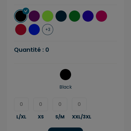
+
3
Quantité :
0
Black
L/XL
XS
S/M
XXL/3XL